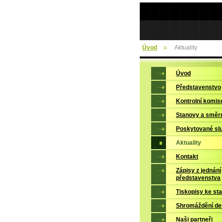
Úvod
Aktuality
Úvod
Představenstvo
Kontrolní komis
Stanovy a směr
Poskytované sl
Aktuality
Kontakt
Zápisy z jednání
představenstva
Tiskopisy ke sta
Shromáždění de
Naši partneři