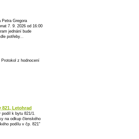
 Petra Gregora
nat 7. 9. 2026 od 16:00
gram jednání bude
dle potřeby...
f Protokol z hodnocení
y 821, Letohrad
podíl k bytu 821/1.
ky na odkup členského
kého podílu v čp. 821"