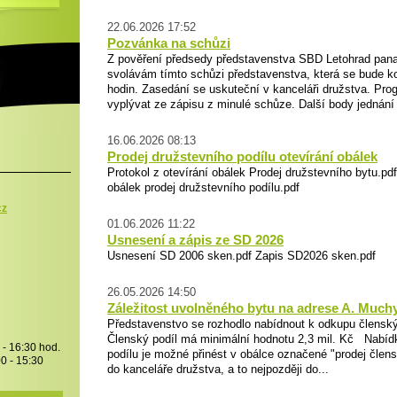
22.06.2026 17:52
Pozvánka na schůzi
Z pověření předsedy představenstva SBD Letohrad pana
svolávám tímto schůzi představenstva, která se bude ko
hodin. Zasedání se uskuteční v kanceláři družstva. Pro
vyplývat ze zápisu z minulé schůze. Další body jednání 
16.06.2026 08:13
Prodej družstevního podílu otevírání obálek
Protokol z otevírání obálek Prodej družstevního bytu.pd
obálek prodej družstevního podílu.pdf
cz
01.06.2026 11:22
Usnesení a zápis ze SD 2026
Usnesení SD 2006 sken.pdf Zapis SD2026 sken.pdf
26.05.2026 14:50
Záležitost uvolněného bytu na adrese A. Much
Představenstvo se rozhodlo nabídnout k odkupu členský 
Členský podíl má minimální hodnotu 2,3 mil. Kč Nabíd
 - 16:30 hod.
podílu je možné přinést v obálce označené "prodej člens
00 - 15:30
do kanceláře družstva, a to nejpozději do...