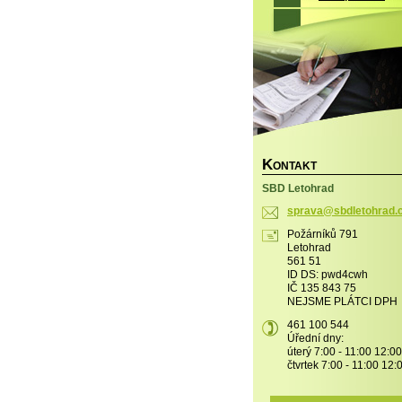
K
ONTAKT
SBD Letohrad
sprava@s
bdletohr
ad.
Požárníků 791
Letohrad
561 51
ID DS: pwd4cwh
IČ 135 843 75
NEJSME PLÁTCI DPH
461 100 544
Úřední dny:
úterý 7:00 - 11:00 12:00
čtvrtek 7:00 - 11:00 12: