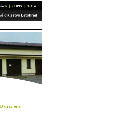
ránek
RSS
Tisk
vé družstvo Letohrad
BD uzavřena.