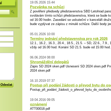
19.05.2026 15:44
Í
Pozvánka na schůzi
Z pověření předsedy představenstva SBD Letohrad pana
svolávám tímto schůzi představenstva, která se bude ko
od 16:00 hodin. Zasedání se uskuteční v kanceláři druž
bude vyplývat ze zápisu z minulé schůze. Další body jed
05.01.2026 10:00
Termíny jednání představenstva pro rok 2026
12.1., 16.2., 16.3., 20.4., 18.5., 21.5. – SD, 22.6., 7.9., 
vždy od 16.00 hod. Konání SD 21.5. bude od 15:00 hod.
06.06.2024 08:00
Shromáždění delegátů
Zápis SD 2024 sken.pdf Usnesení SD 2024 sken.pdf Pro
2024 sken.pdf
16.10.2019 07:37
Odeslat
Postup při podání žádosti o převod bytu do os
Postup_při_podání_žádosti_o_převod_bytu_do_osobního_
19.04.2016 09:05
oznámení
ATT00018.pdf