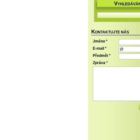
V
YHLEDÁVÁN
K
ONTAKTUJTE NÁS
Jméno *
E-mail *
Předmět *
Zpráva *