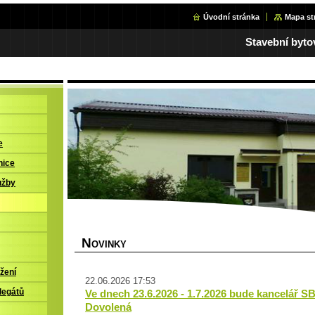
Úvodní stránka
Mapa st
Stavební byto
e
nice
užby
N
OVINKY
žení
22.06.2026 17:53
legátů
Ve dnech 23.6.2026 - 1.7.2026 bude kancelář S
Dovolená