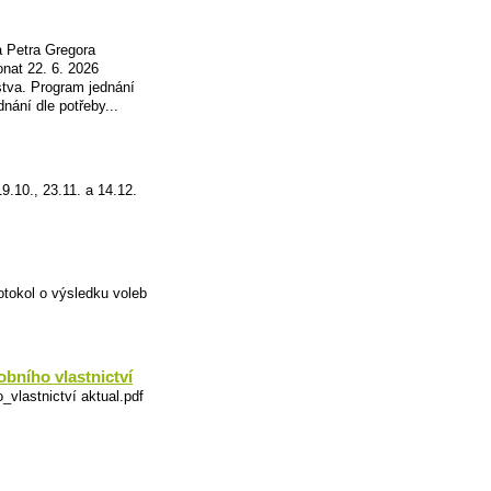
 Petra Gregora
nat 22. 6. 2026
stva. Program jednání
nání dle potřeby...
19.10., 23.11. a 14.12.
tokol o výsledku voleb
obního vlastnictví
vlastnictví aktual.pdf